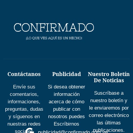
Contáctanos
Publicidad
Nuestro Boletín
De Noticias
Envíe sus
Si desea obtener
Suscríbase a
comentarios,
información
nuestro boletín y
informaciones,
acerca de cómo
le enviaremos por
preguntas, dudas
publicar con
correo electrónico
y síguenos en
nosotros puedes
las últimas
nuestras redes
Escríbirnos
publicaciones.
sociales
publicidad@confirmado.com.ve