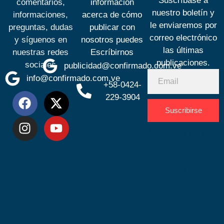
Suscríbase a
comentarios,
información
nuestro boletín y
informaciones,
acerca de cómo
le enviaremos por
preguntas, dudas
publicar con
correo electrónico
y síguenos en
nosotros puedes
las últimas
nuestras redes
Escríbirnos
publicaciones.
sociales
publicidad@confirmado.com.ve
info@confirmado.com.ve
+58-0424-
229-3904
Suscribirse
Desarrolla
por
Espacio
SEO