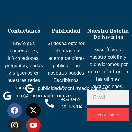
Contáctanos
Publicidad
Nuestro Boletín
De Noticias
Envíe sus
Si desea obtener
Suscríbase a
comentarios,
información
nuestro boletín y
informaciones,
acerca de cómo
le enviaremos por
preguntas, dudas
publicar con
correo electrónico
y síguenos en
nosotros puedes
las últimas
nuestras redes
Escríbirnos
publicaciones.
sociales
publicidad@confirmado.com.ve
info@confirmado.com.ve
+58-0424-
229-3904
Suscribirse
Desarrolla