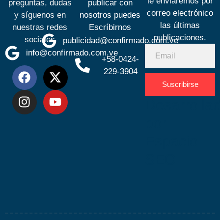
le enviaremos por
preguntas, dudas
publicar con
correo electrónico
y síguenos en
nosotros puedes
las últimas
nuestras redes
Escríbirnos
publicaciones.
sociales
publicidad@confirmado.com.ve
info@confirmado.com.ve
+58-0424-
229-3904
Suscribirse
Desarrolla
por
Espacio
SEO