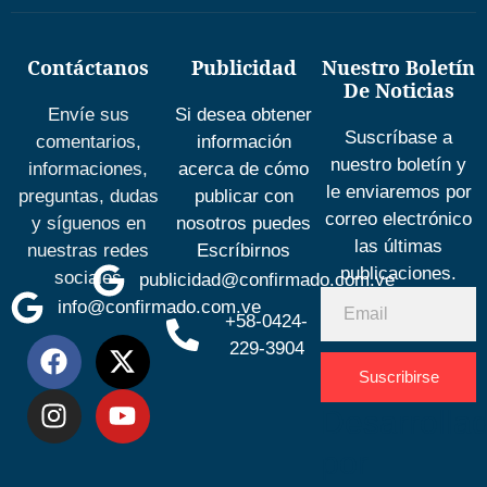
Contáctanos
Publicidad
Nuestro Boletín
De Noticias
Envíe sus
Si desea obtener
Suscríbase a
comentarios,
información
nuestro boletín y
informaciones,
acerca de cómo
le enviaremos por
preguntas, dudas
publicar con
correo electrónico
y síguenos en
nosotros puedes
las últimas
nuestras redes
Escríbirnos
publicaciones.
sociales
publicidad@confirmado.com.ve
info@confirmado.com.ve
+58-0424-
229-3904
Suscribirse
Desarrolla
por