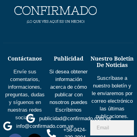
Contáctanos
Publicidad
Nuestro Boletín
De Noticias
Envíe sus
Si desea obtener
Suscríbase a
comentarios,
información
nuestro boletín y
informaciones,
acerca de cómo
le enviaremos por
preguntas, dudas
publicar con
correo electrónico
y síguenos en
nosotros puedes
las últimas
nuestras redes
Escríbirnos
publicaciones.
sociales
publicidad@confirmado.com.ve
info@confirmado.com.ve
+58-0424-