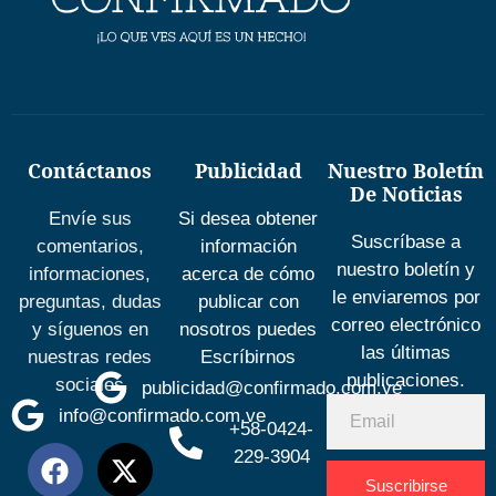
Contáctanos
Publicidad
Nuestro Boletín
De Noticias
Envíe sus
Si desea obtener
Suscríbase a
comentarios,
información
nuestro boletín y
informaciones,
acerca de cómo
le enviaremos por
preguntas, dudas
publicar con
correo electrónico
y síguenos en
nosotros puedes
las últimas
nuestras redes
Escríbirnos
publicaciones.
sociales
publicidad@confirmado.com.ve
info@confirmado.com.ve
+58-0424-
229-3904
Suscribirse