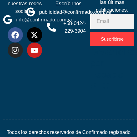
las últimas
nuestras redes
Escríbirnos
publicaciones.
sociales
publicidad@confirmado.com.ve
info@confirmado.com.ve
+58-0424-
229-3904
Suscribirse
Desarrolla
por
Espacio
SEO
Todos los derechos reservados de Confirmado registrado