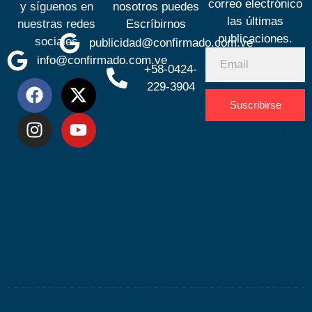
correo electrónico
y síguenos en
nosotros puedes
las últimas
nuestras redes
Escríbirnos
publicaciones.
sociales
publicidad@confirmado.com.ve
info@confirmado.com.ve
+58-0424-
229-3904
Suscribirse
Desarrolla
por
Espacio
SEO