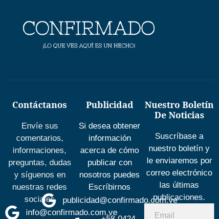
Contáctanos
Publicidad
Nuestro Boletín
De Noticias
Envíe sus
Si desea obtener
Suscríbase a
comentarios,
información
nuestro boletín y
informaciones,
acerca de cómo
le enviaremos por
preguntas, dudas
publicar con
correo electrónico
y síguenos en
nosotros puedes
las últimas
nuestras redes
Escríbirnos
publicaciones.
sociales
publicidad@confirmado.com.ve
info@confirmado.com.ve
+58-0424-