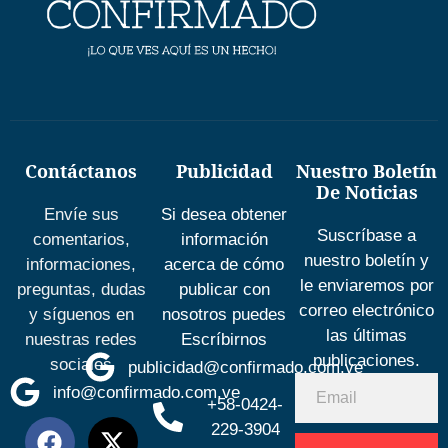
Contáctanos
Publicidad
Nuestro Boletín
De Noticias
Envíe sus
Si desea obtener
Suscríbase a
comentarios,
información
nuestro boletín y
informaciones,
acerca de cómo
le enviaremos por
preguntas, dudas
publicar con
correo electrónico
y síguenos en
nosotros puedes
las últimas
nuestras redes
Escríbirnos
publicaciones.
sociales
publicidad@confirmado.com.ve
info@confirmado.com.ve
+58-0424-
229-3904