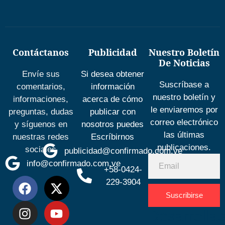
Contáctanos
Publicidad
Nuestro Boletín
De Noticias
Envíe sus
Si desea obtener
Suscríbase a
comentarios,
información
nuestro boletín y
informaciones,
acerca de cómo
le enviaremos por
preguntas, dudas
publicar con
correo electrónico
y síguenos en
nosotros puedes
las últimas
nuestras redes
Escríbirnos
publicaciones.
sociales
publicidad@confirmado.com.ve
info@confirmado.com.ve
+58-0424-
229-3904
Suscribirse
Desarrolla