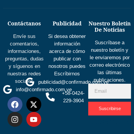
Contáctanos
Publicidad
Nuestro Boletín
De Noticias
Envíe sus
Si desea obtener
Suscríbase a
comentarios,
información
nuestro boletín y
informaciones,
acerca de cómo
le enviaremos por
preguntas, dudas
publicar con
correo electrónico
y síguenos en
nosotros puedes
las últimas
nuestras redes
Escríbirnos
publicaciones.
sociales
publicidad@confirmado.com.ve
info@confirmado.com.ve
+58-0424-
229-3904
Suscribirse
Desarrolla
por