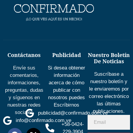
Contáctanos
Publicidad
Nuestro Boletín
De Noticias
Envíe sus
Si desea obtener
Suscríbase a
comentarios,
información
nuestro boletín y
informaciones,
acerca de cómo
le enviaremos por
preguntas, dudas
publicar con
correo electrónico
y síguenos en
nosotros puedes
las últimas
nuestras redes
Escríbirnos
publicaciones.
sociales
publicidad@confirmado.com.ve
info@confirmado.com.ve
+58-0424-
229-3904