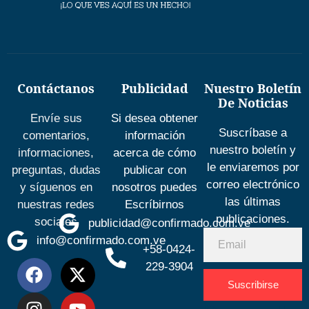
Contáctanos
Publicidad
Nuestro Boletín
De Noticias
Envíe sus
Si desea obtener
Suscríbase a
comentarios,
información
nuestro boletín y
informaciones,
acerca de cómo
le enviaremos por
preguntas, dudas
publicar con
correo electrónico
y síguenos en
nosotros puedes
las últimas
nuestras redes
Escríbirnos
publicaciones.
sociales
publicidad@confirmado.com.ve
info@confirmado.com.ve
+58-0424-
229-3904
Suscribirse