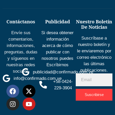
Contáctanos
Publicidad
Nuestro Boletín
De Noticias
Envíe sus
Si desea obtener
Suscríbase a
comentarios,
información
nuestro boletín y
informaciones,
acerca de cómo
le enviaremos por
preguntas, dudas
publicar con
correo electrónico
y síguenos en
nosotros puedes
las últimas
nuestras redes
Escríbirnos
publicaciones.
sociales
publicidad@confirmado.com.ve
info@confirmado.com.ve
+58-0424-
229-3904
Suscribirse
Desarrolla
por