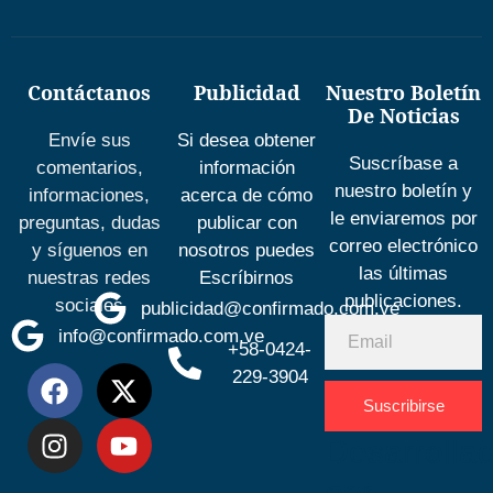
Contáctanos
Publicidad
Nuestro Boletín
De Noticias
Envíe sus
Si desea obtener
Suscríbase a
comentarios,
información
nuestro boletín y
informaciones,
acerca de cómo
le enviaremos por
preguntas, dudas
publicar con
correo electrónico
y síguenos en
nosotros puedes
las últimas
nuestras redes
Escríbirnos
publicaciones.
sociales
publicidad@confirmado.com.ve
info@confirmado.com.ve
+58-0424-
229-3904
Suscribirse
Desarrolla
por