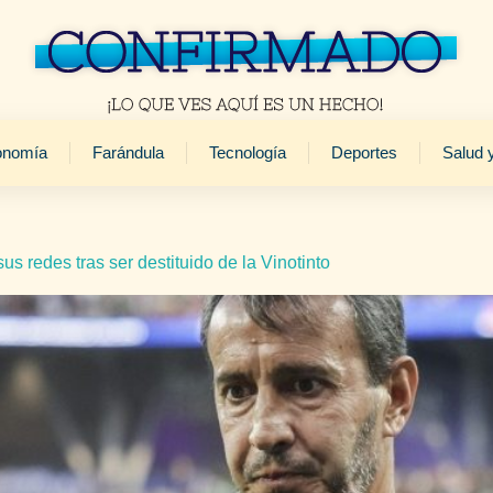
onomía
Farándula
Tecnología
Deportes
Salud 
 redes tras ser destituido de la Vinotinto