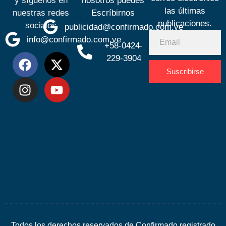
y síguenos en
nosotros puedes
las últimas
nuestras redes
Escríbirnos
publicaciones.
sociales
publicidad@confirmado.com.ve
info@confirmado.com.ve
+58-0424-
229-3904
Suscribirse
Desarrolla
por
Espacio
SEO
Todos los derechos reservados de Confirmado registrado