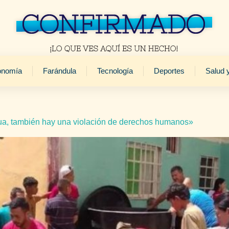
onomía
Farándula
Tecnología
Deportes
Salud 
a, también hay una violación de derechos humanos»