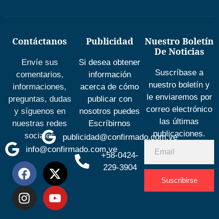
Contáctanos
Publicidad
Nuestro Boletín
De Noticias
Envíe sus
Si desea obtener
Suscríbase a
comentarios,
información
nuestro boletín y
informaciones,
acerca de cómo
le enviaremos por
preguntas, dudas
publicar con
correo electrónico
y síguenos en
nosotros puedes
las últimas
nuestras redes
Escríbirnos
publicaciones.
sociales
publicidad@confirmado.com.ve
info@confirmado.com.ve
+58-0424-
229-3904
Suscribirse
Desarrolla
por