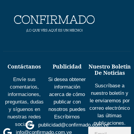
Contáctanos
Publicidad
Nuestro Boletín
De Noticias
Envíe sus
Si desea obtener
Suscríbase a
comentarios,
información
nuestro boletín y
informaciones,
acerca de cómo
le enviaremos por
preguntas, dudas
publicar con
correo electrónico
y síguenos en
nosotros puedes
las últimas
nuestras redes
Escríbirnos
publicaciones.
sociales
publicidad@confirmado.com.ve
info@confirmado.com.ve