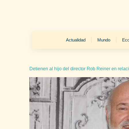
Actualidad
Mundo
Ec
Detienen al hijo del director Rob Reiner en rela