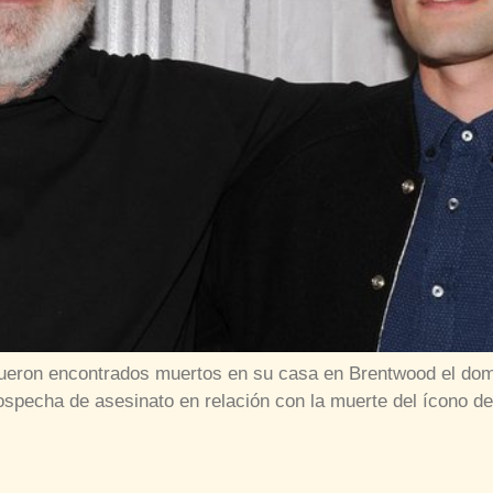
 fueron encontrados muertos en su casa en Brentwood el domi
ospecha de asesinato en relación con la muerte del ícono de