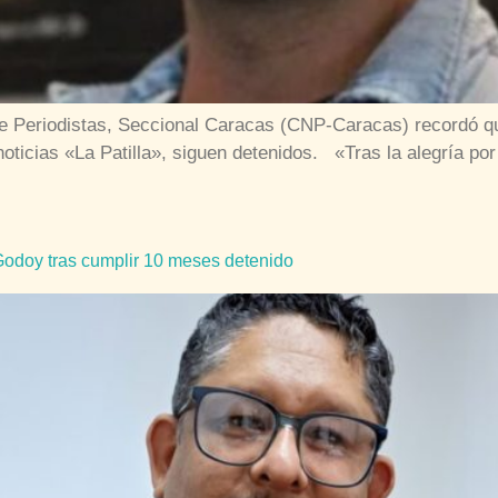
de Periodistas, Seccional Caracas (CNP-Caracas) recordó qu
e noticias «La Patilla», siguen detenidos. «Tras la alegría 
Godoy tras cumplir 10 meses detenido