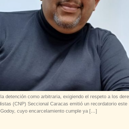
la detención como arbitraria, exigiendo el respeto a los dere
istas (CNP) Seccional Caracas emitió un recordatorio este 
l Godoy, cuyo encarcelamiento cumple ya […]