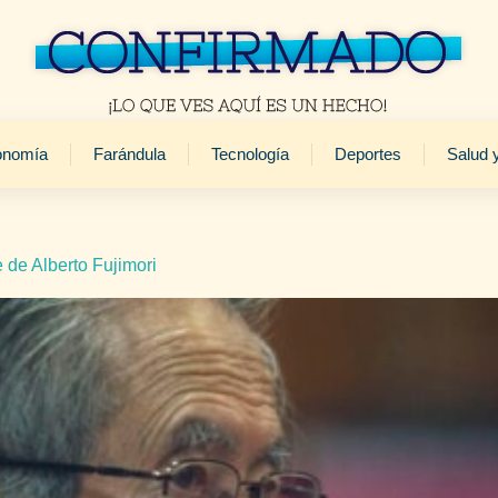
onomía
Farándula
Tecnología
Deportes
Salud 
 de Alberto Fujimori