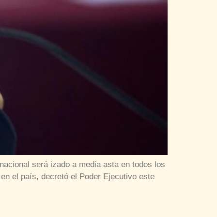
n nacional será izado a media asta en todos los
 en el país, decretó el Poder Ejecutivo este