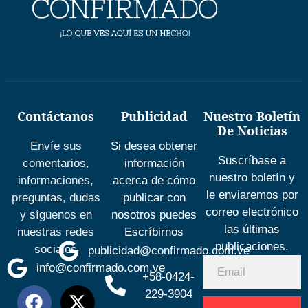
Contáctanos
Publicidad
Nuestro Boletín
De Noticias
Envíe sus
Si desea obtener
Suscríbase a
comentarios,
información
nuestro boletín y
informaciones,
acerca de cómo
le enviaremos por
preguntas, dudas
publicar con
correo electrónico
y síguenos en
nosotros puedes
las últimas
nuestras redes
Escríbirnos
publicaciones.
sociales
publicidad@confirmado.com.ve
info@confirmado.com.ve
+58-0424-
229-3904