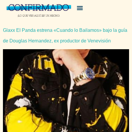
Glaxx El Panda estrena «Cuando lo Bailamos» bajo la guía
de Douglas Hernandez, ex productor de Venevisión