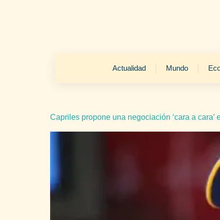
Actualidad
Mundo
Ec
Capriles propone una negociación ‘cara a cara’