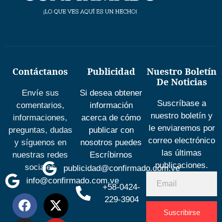
Contáctanos
Publicidad
Nuestro Boletín
De Noticias
Envíe sus
Si desea obtener
Suscríbase a
comentarios,
información
nuestro boletín y
informaciones,
acerca de cómo
le enviaremos por
preguntas, dudas
publicar con
correo electrónico
y síguenos en
nosotros puedes
las últimas
nuestras redes
Escríbirnos
publicaciones.
sociales
publicidad@confirmado.com.ve
info@confirmado.com.ve
+58-0424-
229-3904
Suscribirse