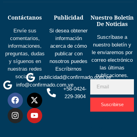
Contáctanos
Publicidad
Nuestro Boletín
De Noticias
Envíe sus
Si desea obtener
Suscríbase a
comentarios,
información
nuestro boletín y
informaciones,
acerca de cómo
le enviaremos por
preguntas, dudas
publicar con
correo electrónico
y síguenos en
nosotros puedes
las últimas
nuestras redes
Escríbirnos
publicaciones.
sociales
publicidad@confirmado.com.ve
info@confirmado.com.ve
+58-0424-
229-3904
Suscribirse
Desarrolla
por