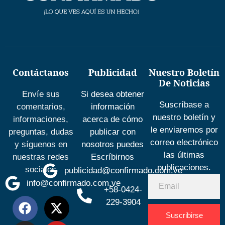
Contáctanos
Publicidad
Nuestro Boletín
De Noticias
Envíe sus
Si desea obtener
Suscríbase a
comentarios,
información
nuestro boletín y
informaciones,
acerca de cómo
le enviaremos por
preguntas, dudas
publicar con
correo electrónico
y síguenos en
nosotros puedes
las últimas
nuestras redes
Escríbirnos
publicaciones.
sociales
publicidad@confirmado.com.ve
info@confirmado.com.ve
+58-0424-
229-3904
Suscribirse