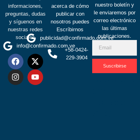
nuestro boletín y
informaciones,
acerca de cómo
le enviaremos por
preguntas, dudas
publicar con
correo electrónico
y síguenos en
nosotros puedes
las últimas
nuestras redes
Escríbirnos
publicaciones.
sociales
publicidad@confirmado.com.ve
info@confirmado.com.ve
+58-0424-
229-3904
Suscribirse
Desarrolla
por
Espacio
SEO