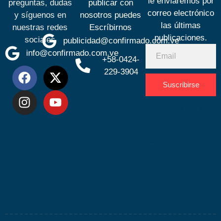
le enviaremos por
preguntas, dudas
publicar con
correo electrónico
y síguenos en
nosotros puedes
las últimas
nuestras redes
Escríbirnos
publicaciones.
sociales
publicidad@confirmado.com.ve
info@confirmado.com.ve
+58-0424-
229-3904
Suscribirse
Desarrolla
por
Espacio
SEO