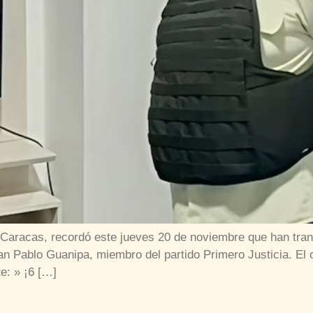
 Caracas, recordó este jueves 20 de noviembre que han trans
Juan Pablo Guanipa, miembro del partido Primero Justicia. El 
te: » ¡6 […]