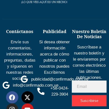
Contáctanos
Publicidad
Nuestro Boletín
De Noticias
Envíe sus
Si desea obtener
Suscríbase a
comentarios,
información
nuestro boletín y
informaciones,
acerca de cómo
le enviaremos por
preguntas, dudas
publicar con
correo electrónico
y síguenos en
nosotros puedes
las últimas
nuestras redes
Escríbirnos
publicaciones.
sociales
publicidad@confirmado.com.ve
info@confirmado.com.ve
+58-0424-
229-3904
Suscribirse