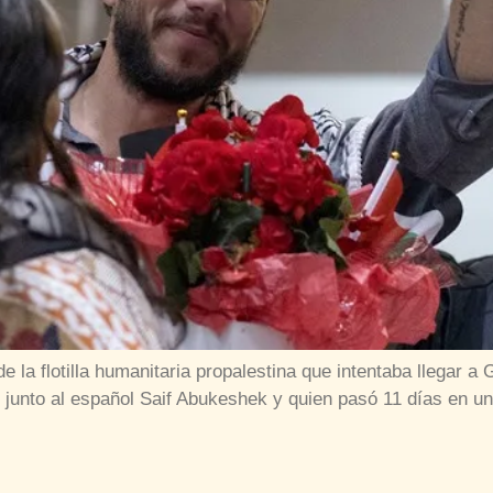
 de la flotilla humanitaria propalestina que intentaba llegar 
 junto al español Saif Abukeshek y quien pasó 11 días en una 