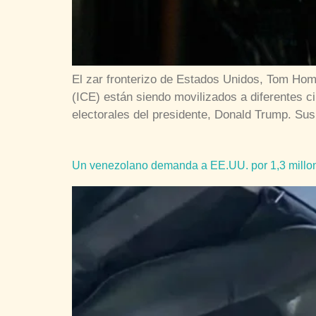
El zar fronterizo de Estados Unidos, Tom Hom
(ICE) están siendo movilizados a diferentes 
electorales del presidente, Donald Trump. Sus
Un venezolano demanda a EE.UU. por 1,3 millone