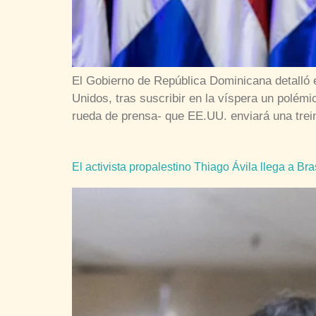
El Gobierno de República Dominicana detalló 
Unidos, tras suscribir en la víspera un polém
rueda de prensa- que EE.UU. enviará una trei
El activista propalestino Thiago Ávila llega a Bras