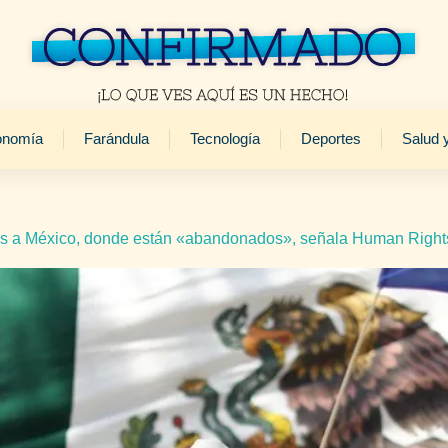
onomía
Farándula
Tecnología
Deportes
Salud 
os a México, donde están «abandonados», señala Human Right