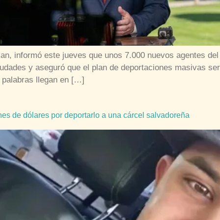
an, informó este jueves que unos 7.000 nuevos agentes del
ciudades y aseguró que el plan de deportaciones masivas s
 palabras llegan en […]
s de dólares por deportarlo a una cárcel salvadoreña