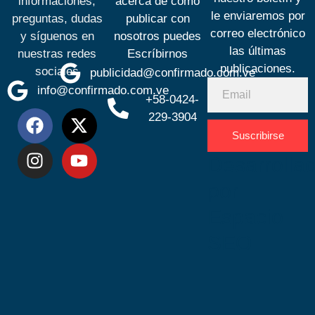
informaciones,
acerca de cómo
le enviaremos por
preguntas, dudas
publicar con
correo electrónico
y síguenos en
nosotros puedes
las últimas
nuestras redes
Escríbirnos
publicaciones.
sociales
publicidad@confirmado.com.ve
info@confirmado.com.ve
+58-0424-
229-3904
Suscribirse
Desarrolla
por
Espacio
SEO