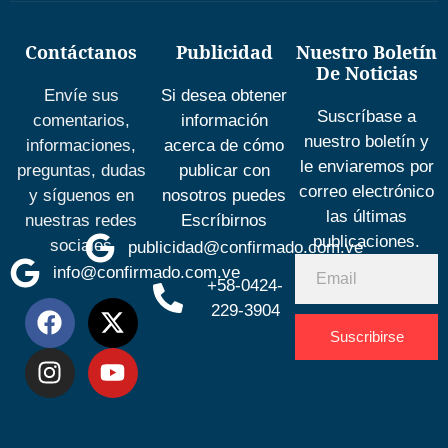
Contáctanos
Publicidad
Nuestro Boletín
De Noticias
Envíe sus
Si desea obtener
Suscríbase a
comentarios,
información
nuestro boletín y
informaciones,
acerca de cómo
le enviaremos por
preguntas, dudas
publicar con
correo electrónico
y síguenos en
nosotros puedes
las últimas
nuestras redes
Escríbirnos
publicaciones.
sociales
publicidad@confirmado.com.ve
info@confirmado.com.ve
+58-0424-
229-3904
Suscribirse
Desarrolla
por