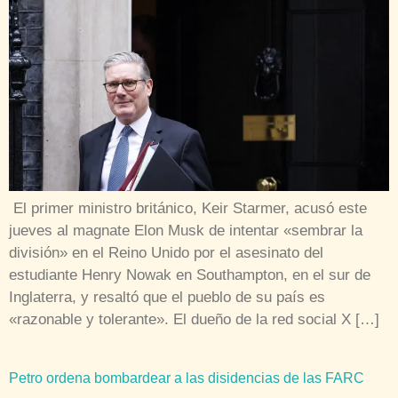
El primer ministro británico, Keir Starmer, acusó este
jueves al magnate Elon Musk de intentar «sembrar la
división» en el Reino Unido por el asesinato del
estudiante Henry Nowak en Southampton, en el sur de
Inglaterra, y resaltó que el pueblo de su país es
«razonable y tolerante». El dueño de la red social X […]
Petro ordena bombardear a las disidencias de las FARC