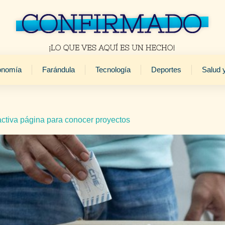
onomía
Farándula
Tecnología
Deportes
Salud 
activa página para conocer proyectos