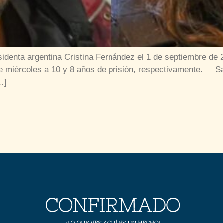
esidenta argentina Cristina Fernández el 1 de septiembre de
te miércoles a 10 y 8 años de prisión, respectivamente. S
…]