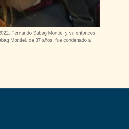
 2022, Fernando Sabag Montiel y su entonces
abag Montiel, de 37 años, fue condenado a