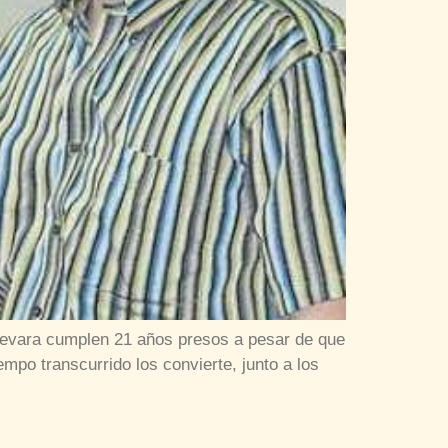
Guevara cumplen 21 años presos a pesar de que
empo transcurrido los convierte, junto a los