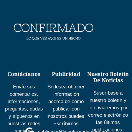
Contáctanos
Publicidad
Nuestro Boletín
De Noticias
Envíe sus
Si desea obtener
Suscríbase a
comentarios,
información
nuestro boletín y
informaciones,
acerca de cómo
le enviaremos por
preguntas, dudas
publicar con
correo electrónico
y síguenos en
nosotros puedes
las últimas
nuestras redes
Escríbirnos
publicaciones.
sociales
publicidad@confirmado.com.ve