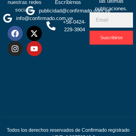
las últimas
nuestras redes
Escríbirnos
publicaciones.
sociales
publicidad@confirmado.com.ve
info@confirmado.com.ve
+58-0424-
229-3904
Suscribirse
Desarrolla
por
Espacio
SEO
Todos los derechos reservados de Confirmado registrado