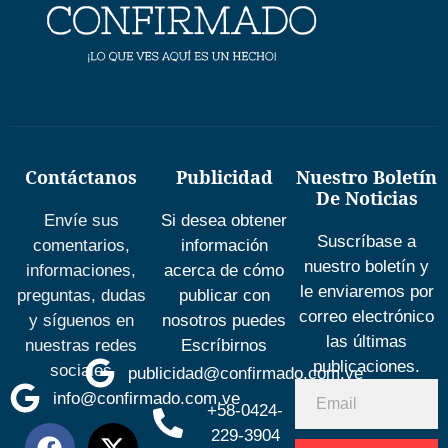
Contáctanos
Publicidad
Nuestro Boletín
De Noticias
Envíe sus
Si desea obtener
Suscríbase a
comentarios,
información
nuestro boletín y
informaciones,
acerca de cómo
le enviaremos por
preguntas, dudas
publicar con
correo electrónico
y síguenos en
nosotros puedes
las últimas
nuestras redes
Escríbirnos
publicaciones.
sociales
publicidad@confirmado.com.ve
info@confirmado.com.ve
+58-0424-
229-3904