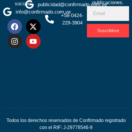
publicaciones.
sociales
publicidad@confirmado.com.ve
info@confirmado.com.ve
+58-0424-
229-3904
Suscribirse
Desarrolla
por
Espacio
SEO
Todos los derechos reservados de Confirmado registrado
con el RIF: J-29778546-9