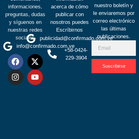
nuestro boletín y
informaciones,
acerca de cómo
le enviaremos por
preguntas, dudas
publicar con
correo electrónico
y síguenos en
nosotros puedes
las últimas
nuestras redes
Escríbirnos
publicaciones.
sociales
publicidad@confirmado.com.ve
info@confirmado.com.ve
+58-0424-
229-3904
Suscribirse
Desarrolla
por
Espacio
SEO