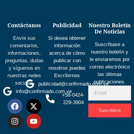
Contáctanos
Publicidad
Nuestro Boletín
De Noticias
Envíe sus
Si desea obtener
Suscríbase a
comentarios,
información
nuestro boletín y
informaciones,
acerca de cómo
le enviaremos por
preguntas, dudas
publicar con
correo electrónico
y síguenos en
nosotros puedes
las últimas
nuestras redes
Escríbirnos
publicaciones.
sociales
publicidad@confirmado.com.ve
info@confirmado.com.ve
+58-0424-
229-3904
Suscribirse
Desarrolla
por