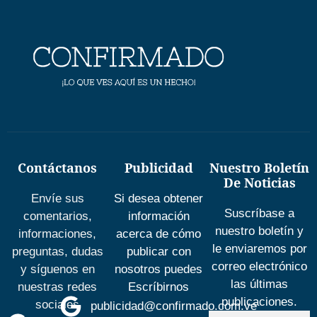
Contáctanos
Publicidad
Nuestro Boletín
De Noticias
Envíe sus
Si desea obtener
Suscríbase a
comentarios,
información
nuestro boletín y
informaciones,
acerca de cómo
le enviaremos por
preguntas, dudas
publicar con
correo electrónico
y síguenos en
nosotros puedes
las últimas
nuestras redes
Escríbirnos
publicaciones.
sociales
publicidad@confirmado.com.ve