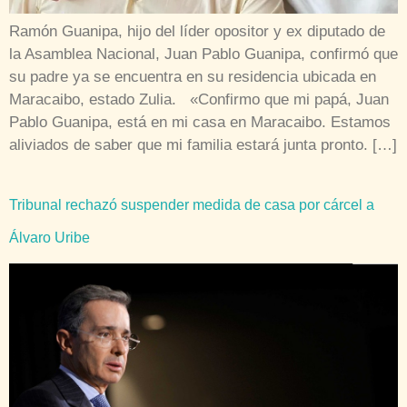
Ramón Guanipa, hijo del líder opositor y ex diputado de
la Asamblea Nacional, Juan Pablo Guanipa, confirmó que
su padre ya se encuentra en su residencia ubicada en
Maracaibo, estado Zulia. «Confirmo que mi papá, Juan
Pablo Guanipa, está en mi casa en Maracaibo. Estamos
aliviados de saber que mi familia estará junta pronto. […]
Tribunal rechazó suspender medida de casa por cárcel a
Álvaro Uribe