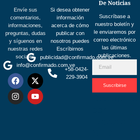
De Noticias
Envíe sus
Si desea obtener
Suscríbase a
comentarios,
información
nuestro boletín y
informaciones,
acerca de cómo
le enviaremos por
preguntas, dudas
publicar con
correo electrónico
y síguenos en
nosotros puedes
las últimas
nuestras redes
Escríbirnos
publicaciones.
sociales
publicidad@confirmado.com.ve
info@confirmado.com.ve
+58-0424-
229-3904
Suscribirse
Desarrolla
por
Espacio
SEO