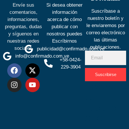
Envíe sus
Si desea obtener
Suscríbase a
comentarios,
información
nuestro boletín y
informaciones,
acerca de cómo
le enviaremos por
preguntas, dudas
publicar con
correo electrónico
y síguenos en
nosotros puedes
las últimas
nuestras redes
Escríbirnos
publicaciones.
sociales
publicidad@confirmado.com.ve
info@confirmado.com.ve
+58-0424-
229-3904
Suscribirse
Desarrolla
por
Espacio
SEO