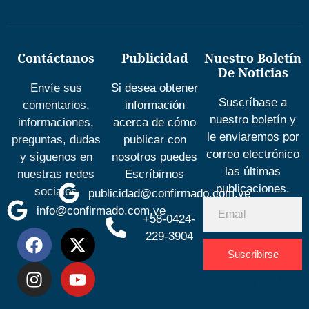
Contáctanos
Publicidad
Nuestro Boletín
De Noticias
Envíe sus
Si desea obtener
Suscríbase a
comentarios,
información
nuestro boletín y
informaciones,
acerca de cómo
le enviaremos por
preguntas, dudas
publicar con
correo electrónico
y síguenos en
nosotros puedes
las últimas
nuestras redes
Escríbirnos
publicaciones.
sociales
publicidad@confirmado.com.ve
info@confirmado.com.ve
+58-0424-
229-3904
Suscribirse
Desarrolla
por