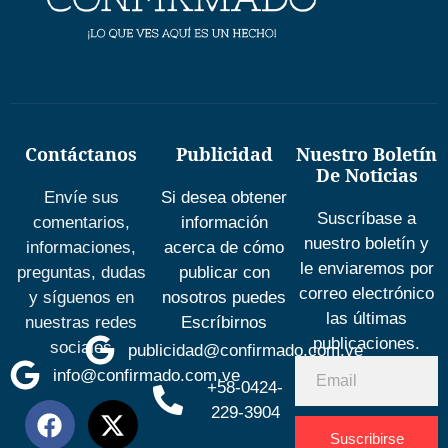
Contáctanos
Publicidad
Nuestro Boletín
De Noticias
Envíe sus
Si desea obtener
Suscríbase a
comentarios,
información
nuestro boletín y
informaciones,
acerca de cómo
le enviaremos por
preguntas, dudas
publicar con
correo electrónico
y síguenos en
nosotros puedes
las últimas
nuestras redes
Escríbirnos
publicaciones.
sociales
publicidad@confirmado.com.ve
info@confirmado.com.ve
+58-0424-
229-3904
Suscribirse